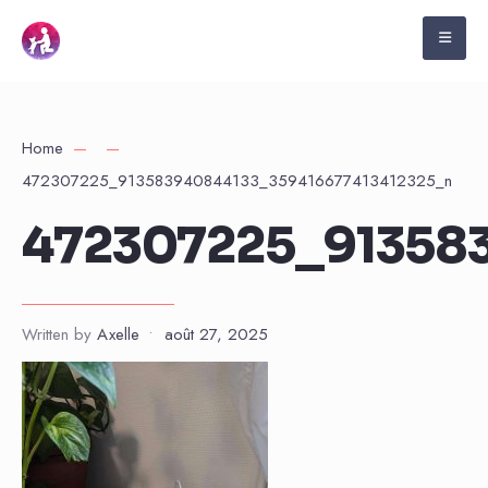
Home
472307225_913583940844133_359416677413412325_n
472307225_91358
Written by
Axelle
•
août 27, 2025