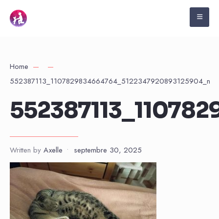
Home
552387113_1107829834664764_5122347920893125904_n
552387113_11078
Written by
Axelle
•
septembre 30, 2025