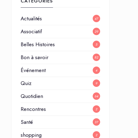
CATÉGORIES
Actualités
47
Associatif
29
Belles Histoires
5
Bon à savoir
82
Événement
4
Quiz
9
Quotidien
64
Rencontres
2
Santé
37
shopping
2