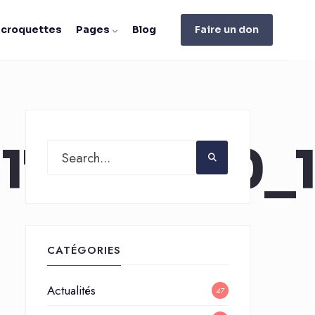
e croquettes
Pages
Blog
Faire un don
117275600_
CATÉGORIES
Actualités
47