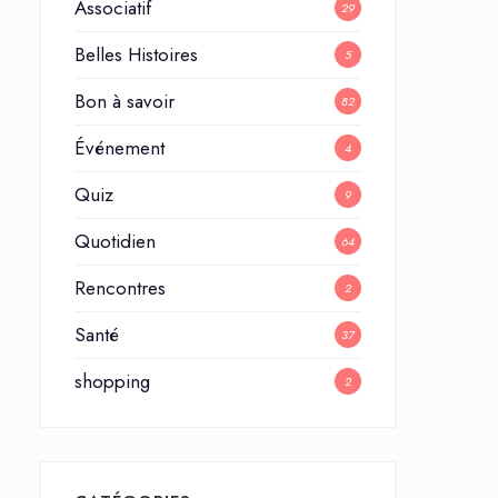
Associatif
29
Belles Histoires
5
Bon à savoir
82
Événement
4
Quiz
9
Quotidien
64
Rencontres
2
Santé
37
shopping
2