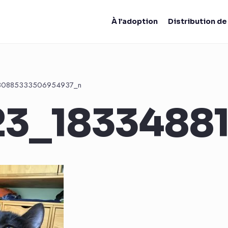
À l’adoption
Distribution d
30885333506954937_n
23_1833488