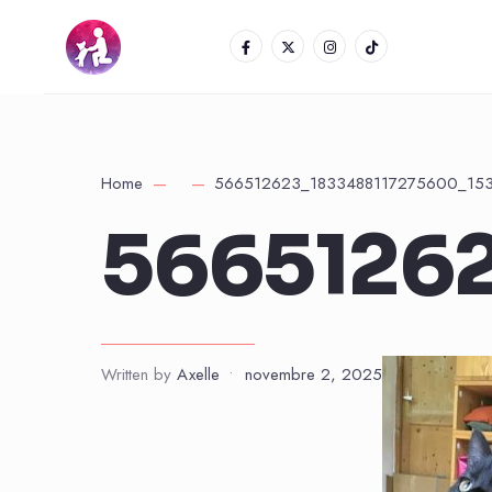
Home
566512623_1833488117275600_15
5665126
Written by
Axelle
•
novembre 2, 2025