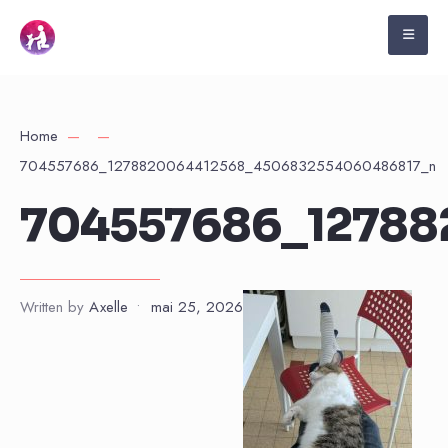
Home
704557686_1278820064412568_4506832554060486817_n
704557686_12788
Written by
Axelle
•
mai 25, 2026