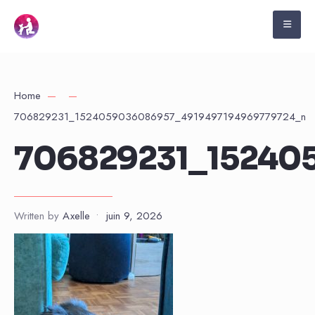
Home
706829231_1524059036086957_4919497194969779724_n
706829231_15240
Written by
Axelle
•
juin 9, 2026