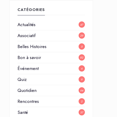
CATÉGORIES
Actualités
47
Associatif
29
Belles Histoires
5
Bon à savoir
82
Événement
4
Quiz
9
Quotidien
64
Rencontres
2
Santé
37