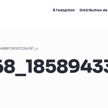
À l’adoption
Distribution d
86889759207256391_n
68_1858943