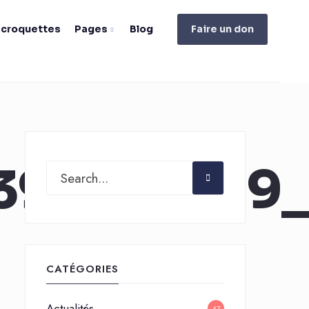
e croquettes
Pages
Blog
Faire un don
394801399
CATÉGORIES
Actualités
47