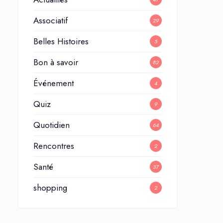
Associatif
29
Belles Histoires
5
Bon à savoir
82
Événement
4
Quiz
9
Quotidien
64
Rencontres
2
Santé
37
shopping
2