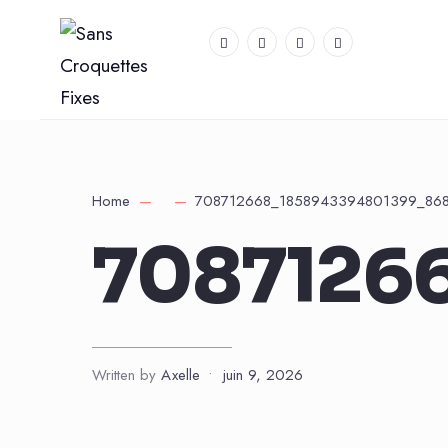
Home
708712668_1858943394801399_86
7087126
Written by
Axelle
•
juin 9, 2026