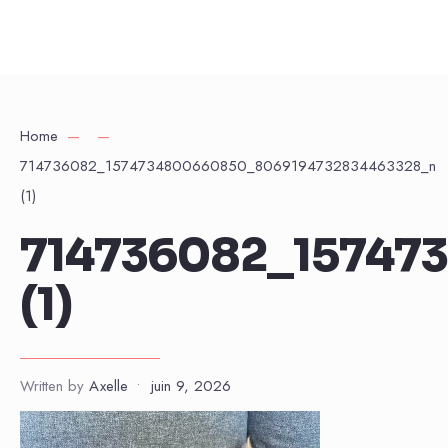
Home
714736082_1574734800660850_8069194732834463328_n
(1)
714736082_15747
(1)
Written by
Axelle
•
juin 9, 2026