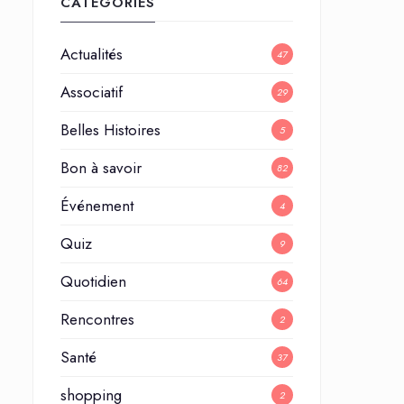
CATÉGORIES
Actualités
47
Associatif
29
Belles Histoires
5
Bon à savoir
82
Événement
4
Quiz
9
Quotidien
64
Rencontres
2
Santé
37
shopping
2