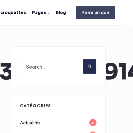
e croquettes
Pages
Blog
Faire un don
31176211_9
CATÉGORIES
Actualités
47