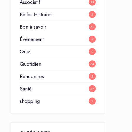
Associatif
29
Belles Histoires
5
Bon à savoir
82
Événement
4
Quiz
9
Quotidien
64
Rencontres
2
Santé
37
shopping
2