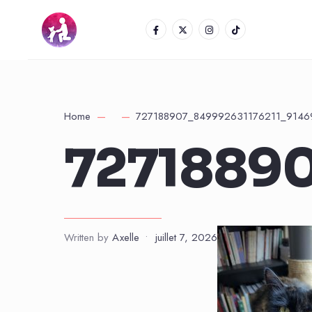
Home
727188907_849992631176211_9146
7271889
Written by
Axelle
•
juillet 7, 2026