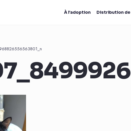
À l’adoption
Distribution d
968826556563801_n
07_8499926