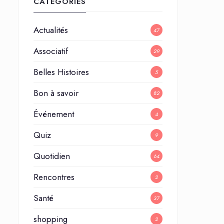
CATÉGORIES
Actualités
47
Associatif
29
Belles Histoires
5
Bon à savoir
82
Événement
4
Quiz
9
Quotidien
64
Rencontres
2
Santé
37
shopping
2