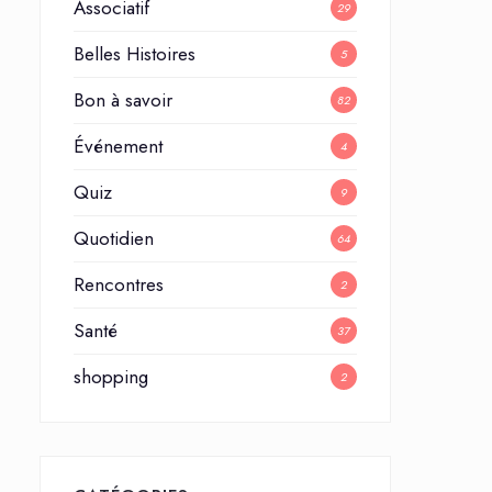
Associatif
29
Belles Histoires
5
Bon à savoir
82
Événement
4
Quiz
9
Quotidien
64
Rencontres
2
Santé
37
shopping
2