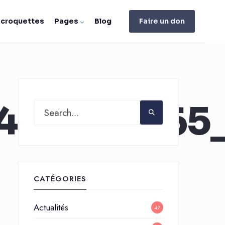
e croquettes
Pages
Blog
Faire un don
462472465
CATÉGORIES
Actualités
47