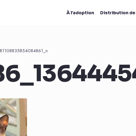
À l’adoption
Distribution d
81108835854084861_n
86_1364445