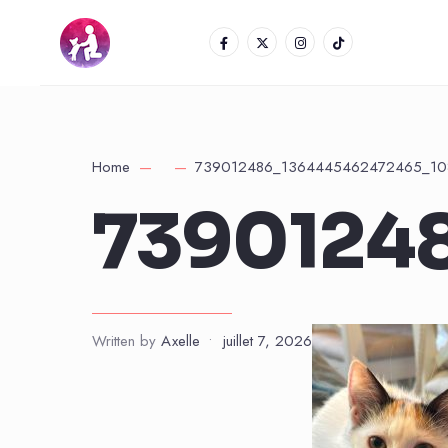
Home
739012486_1364445462472465_10
7390124
Written by
Axelle
•
juillet 7, 2026