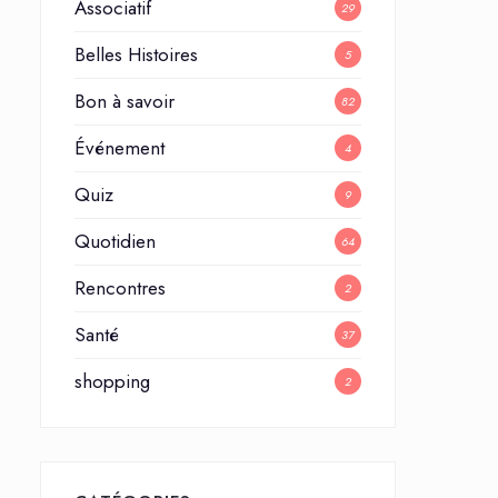
Associatif
29
Belles Histoires
5
Bon à savoir
82
Événement
4
Quiz
9
Quotidien
64
Rencontres
2
Santé
37
shopping
2