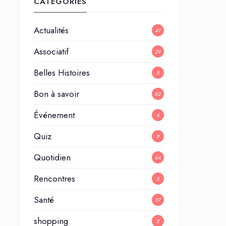
CATÉGORIES
Actualités
47
Associatif
29
Belles Histoires
5
Bon à savoir
82
Événement
4
Quiz
9
Quotidien
64
Rencontres
2
Santé
37
shopping
2