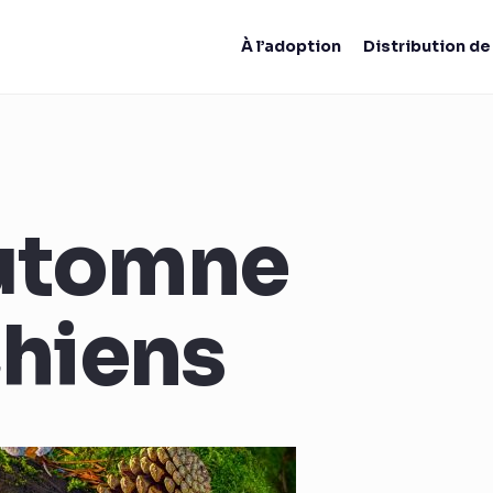
À l’adoption
Distribution d
utomne
chiens