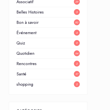
Associatif
29
Belles Histoires
5
Bon à savoir
82
Événement
4
Quiz
9
Quotidien
64
Rencontres
2
Santé
37
shopping
2