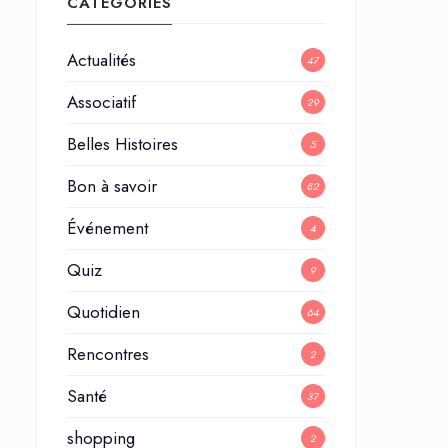
CATÉGORIES
Actualités
47
Associatif
29
Belles Histoires
5
Bon à savoir
82
Événement
4
Quiz
9
Quotidien
64
Rencontres
2
Santé
37
shopping
2