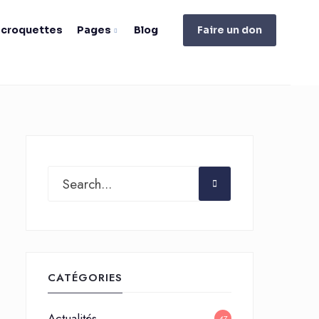
e croquettes
Pages
Blog
Faire un don
CATÉGORIES
Actualités
47