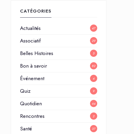
CATÉGORIES
Actualités
47
Associatif
29
Belles Histoires
5
Bon à savoir
82
Événement
4
Quiz
9
Quotidien
64
Rencontres
2
Santé
37