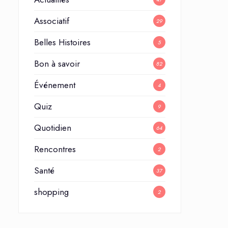
Associatif
29
Belles Histoires
5
Bon à savoir
82
Événement
4
Quiz
9
Quotidien
64
Rencontres
2
Santé
37
shopping
2