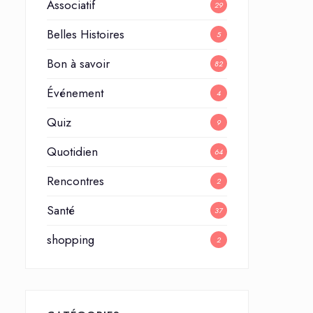
Associatif
29
Belles Histoires
5
Bon à savoir
82
Événement
4
Quiz
9
Quotidien
64
Rencontres
2
Santé
37
shopping
2