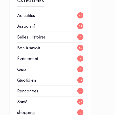
CATÉGORIES
Actualités
47
Associatif
29
Belles Histoires
5
Bon à savoir
82
Événement
4
Quiz
9
Quotidien
64
Rencontres
2
Santé
37
shopping
2