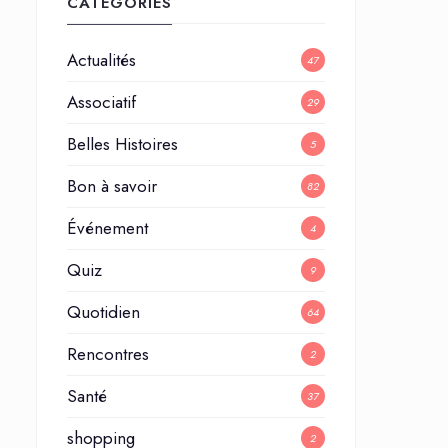
CATÉGORIES
Actualités
47
Associatif
29
Belles Histoires
5
Bon à savoir
82
Événement
4
Quiz
9
Quotidien
64
Rencontres
2
Santé
37
shopping
2