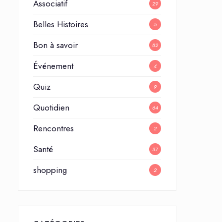
Associatif
29
Belles Histoires
5
Bon à savoir
82
Événement
4
Quiz
9
Quotidien
64
Rencontres
2
Santé
37
shopping
2