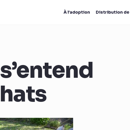
À l’adoption
Distribution d
 s’entend
chats