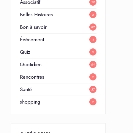
Associatif
29
Belles Histoires
5
Bon à savoir
82
Événement
4
Quiz
9
Quotidien
64
Rencontres
2
Santé
37
shopping
2