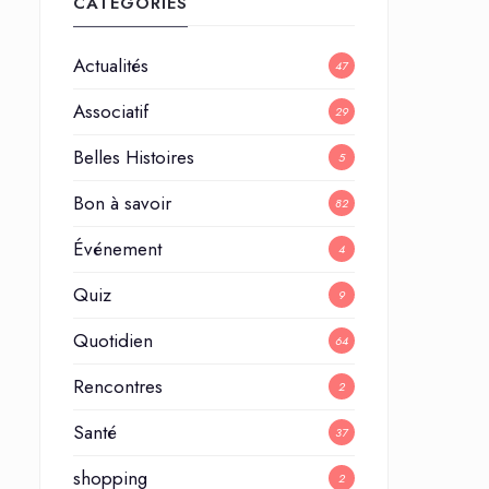
CATÉGORIES
Actualités
47
Associatif
29
Belles Histoires
5
Bon à savoir
82
Événement
4
Quiz
9
Quotidien
64
Rencontres
2
Santé
37
shopping
2