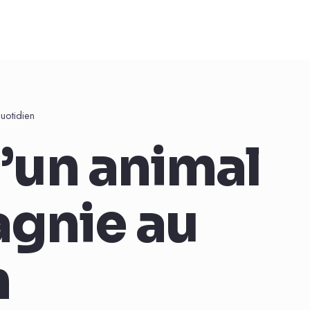
uotidien
d’un animal
gnie au
n