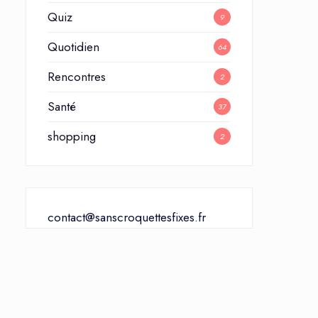
Quiz
9
Quotidien
64
Rencontres
2
Santé
37
shopping
2
contact@sanscroquettesfixes.fr