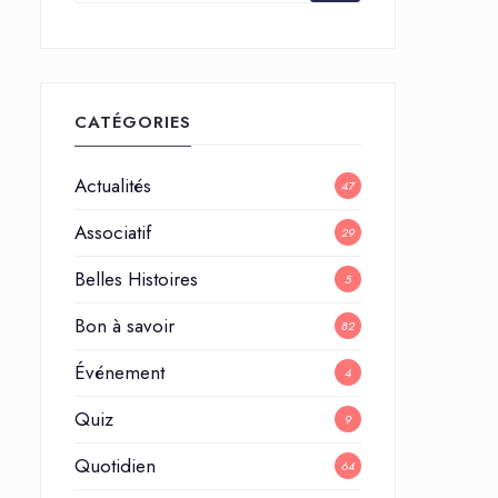
CATÉGORIES
Actualités
47
Associatif
29
Belles Histoires
5
Bon à savoir
82
Événement
4
Quiz
9
Quotidien
64