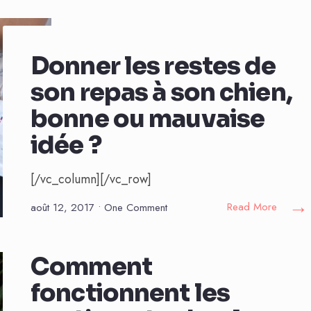
Donner les restes de
son repas à son chien,
bonne ou mauvaise
idée ?
[/vc_column][/vc_row]
→
Read More
août 12, 2017
• One Comment
Comment
fonctionnent les