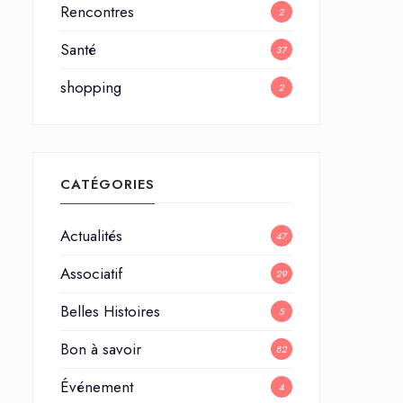
Rencontres
2
Santé
37
shopping
2
CATÉGORIES
Actualités
47
Associatif
29
Belles Histoires
5
Bon à savoir
82
Événement
4