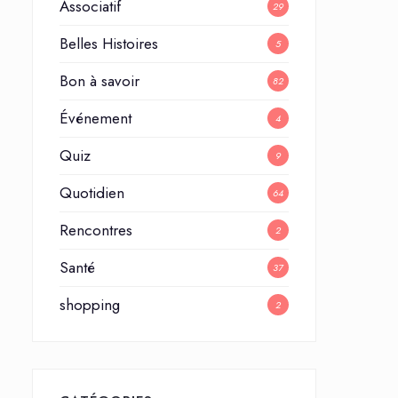
Associatif
29
Belles Histoires
5
Bon à savoir
82
Événement
4
Quiz
9
Quotidien
64
Rencontres
2
Santé
37
shopping
2