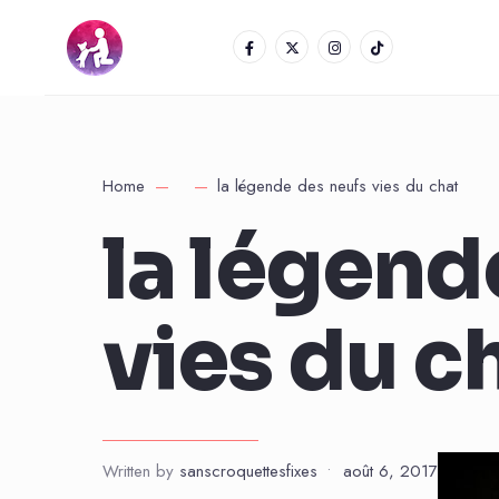
Home
la légende des neufs vies du chat
la légend
vies du c
Written by
sanscroquettesfixes
•
août 6, 2017