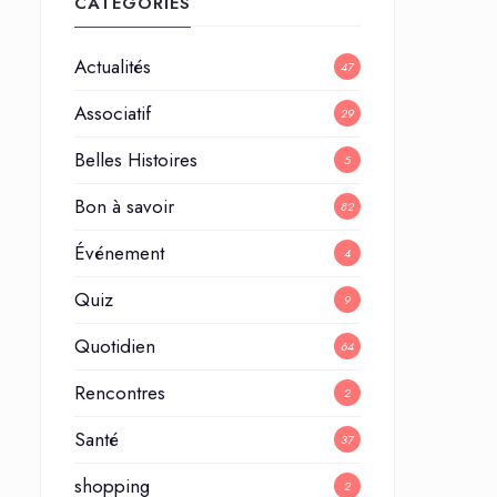
CATÉGORIES
Actualités
47
Associatif
29
Belles Histoires
5
Bon à savoir
82
Événement
4
Quiz
9
Quotidien
64
Rencontres
2
Santé
37
shopping
2