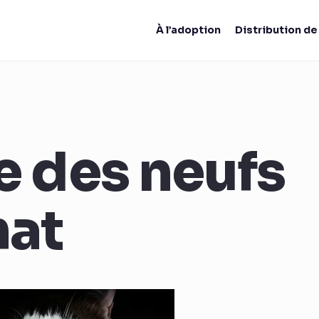
À l’adoption
Distribution d
e des neufs
hat