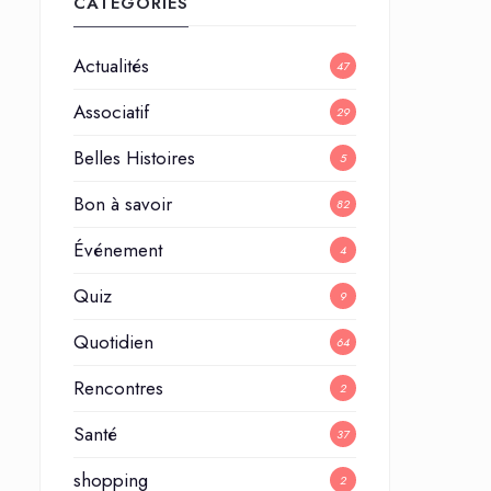
CATÉGORIES
Actualités
47
Associatif
29
Belles Histoires
5
Bon à savoir
82
Événement
4
Quiz
9
Quotidien
64
Rencontres
2
Santé
37
shopping
2