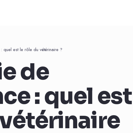
quel est le rôle du vétérinaire ?
ie de
e : quel est
 vétérinaire