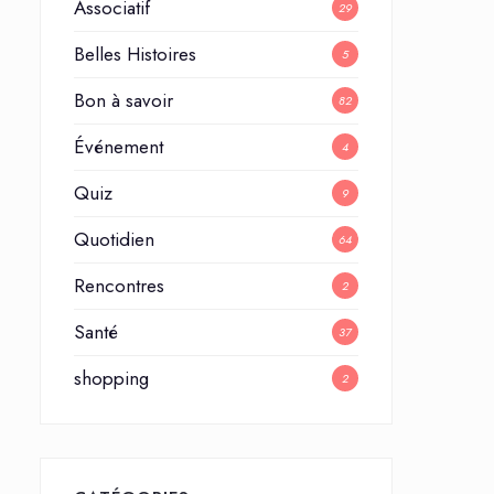
Associatif
29
Belles Histoires
5
Bon à savoir
82
Événement
4
Quiz
9
Quotidien
64
Rencontres
2
Santé
37
shopping
2