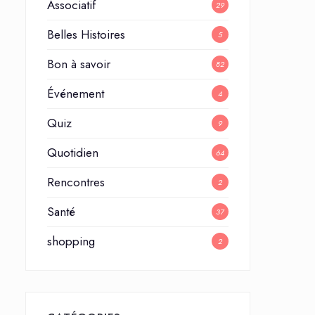
Associatif
29
Belles Histoires
5
Bon à savoir
82
Événement
4
Quiz
9
Quotidien
64
Rencontres
2
Santé
37
shopping
2