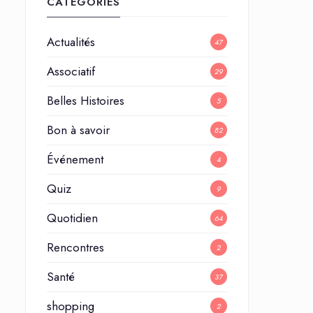
CATÉGORIES
Actualités
47
Associatif
29
Belles Histoires
5
Bon à savoir
82
Événement
4
Quiz
9
Quotidien
64
Rencontres
2
Santé
37
shopping
2