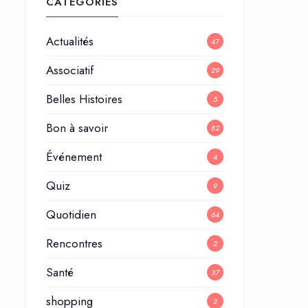
CATÉGORIES
Actualités
47
Associatif
29
Belles Histoires
5
Bon à savoir
82
Événement
4
Quiz
9
Quotidien
64
Rencontres
2
Santé
37
shopping
2