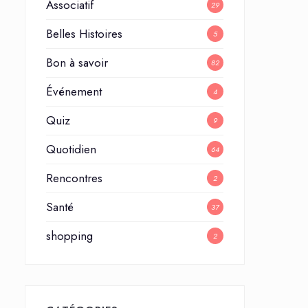
Associatif
29
Belles Histoires
5
Bon à savoir
82
Événement
4
Quiz
9
Quotidien
64
Rencontres
2
Santé
37
shopping
2