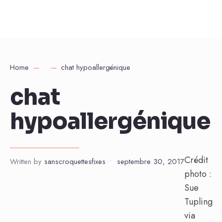
Home
chat hypoallergénique
chat
hypoallergénique
Crédit
Written by
sanscroquettesfixes
•
septembre 30, 2017
photo :
Sue
Tupling
via