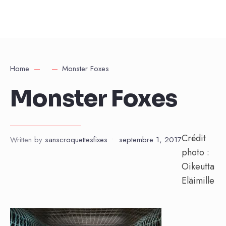
Home
Monster Foxes
Monster Foxes
Crédit
Written by
sanscroquettesfixes
•
septembre 1, 2017
photo :
Oikeutta
Eläimille