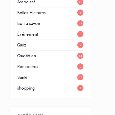
Associatif
29
Belles Histoires
5
Bon à savoir
82
Événement
4
Quiz
9
Quotidien
64
Rencontres
2
Santé
37
shopping
2