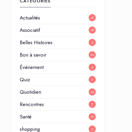
CATÉGORIES
Actualités
47
Associatif
29
Belles Histoires
5
Bon à savoir
82
Événement
4
Quiz
9
Quotidien
64
Rencontres
2
Santé
37
shopping
2