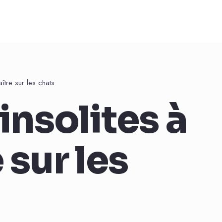
ître sur les chats
insolites à
 sur les