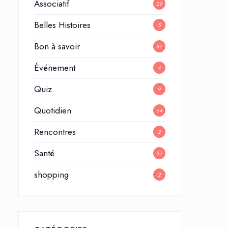
Associatif
29
Belles Histoires
5
Bon à savoir
82
Événement
4
Quiz
9
Quotidien
64
Rencontres
2
Santé
37
shopping
2