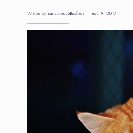
Written by
sanscroquettesfixes
•
août 9, 2017