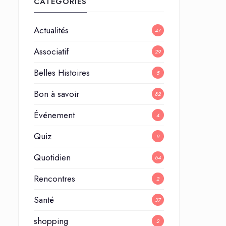
CATÉGORIES
Actualités
47
Associatif
29
Belles Histoires
5
Bon à savoir
82
Événement
4
Quiz
9
Quotidien
64
Rencontres
2
Santé
37
shopping
2