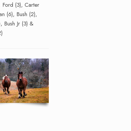
 Ford (3), Carter
n (6), Bush (2),
), Bush Jr (3) &
)