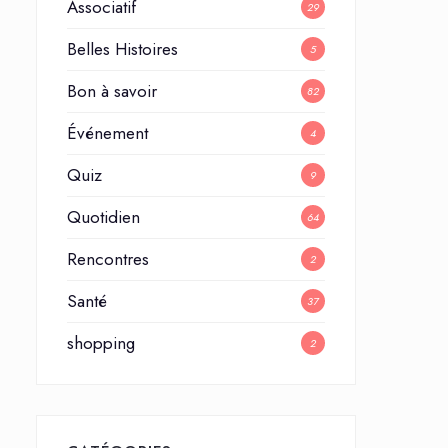
Associatif
29
Belles Histoires
5
Bon à savoir
82
Événement
4
Quiz
9
Quotidien
64
Rencontres
2
Santé
37
shopping
2