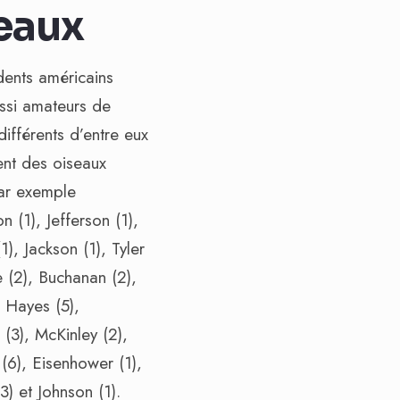
eaux
dents américains
ussi amateurs de
 différents d’entre eux
nt des oiseaux
r exemple
 (1), Jefferson (1),
), Jackson (1), Tyler
e (2), Buchanan (2),
, Hayes (5),
(3), McKinley (2),
(6), Eisenhower (1),
) et Johnson (1).