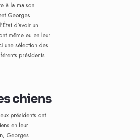
re à la maison
dent Georges
’État d’avoir un
x ont même eu en leur
ci une sélection des
férents présidents
Les chiens
ux présidents ont
iens en leur
on, Georges