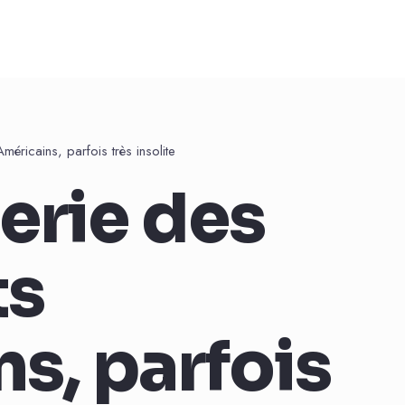
éricains, parfois très insolite
erie des
ts
s, parfois