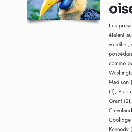
ois
Les prési
étaient a
volatiles,
possédaie
comme pa
Washington
Madison (1
(1), Pierc
Grant (2)
Cleveland 
Coolidge 
Kennedy (3