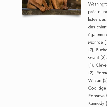
Washingt
près d’une
listes des
des chien
égalemen
Monroe (1)
(7), Bucha
Grant (2)
(1), Cleve
(2), Roose
Wilson (3
Coolidge 
Roosevelt
Kennedy (