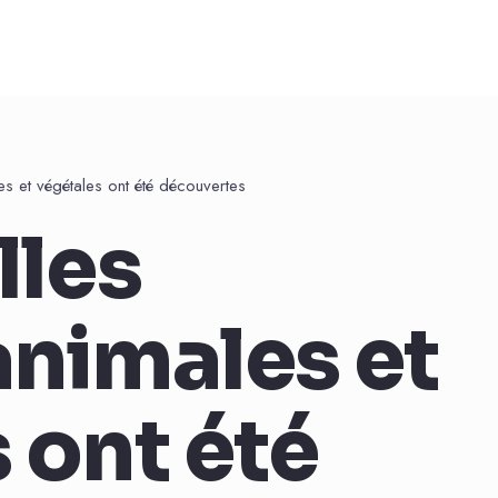
s et végétales ont été découvertes
lles
nimales et
 ont été