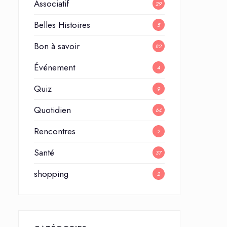
Associatif
29
Belles Histoires
5
Bon à savoir
82
Événement
4
Quiz
9
Quotidien
64
Rencontres
2
Santé
37
shopping
2