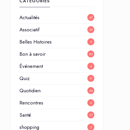
CATÉGORIES
Actualités
47
Associatif
29
Belles Histoires
5
Bon à savoir
82
Événement
4
Quiz
9
Quotidien
64
Rencontres
2
Santé
37
shopping
2