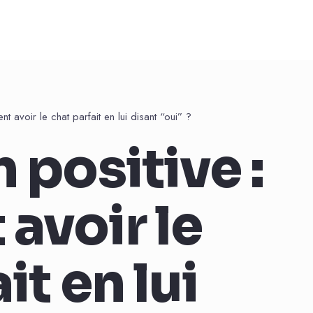
t avoir le chat parfait en lui disant “oui” ?
 positive :
avoir le
it en lui