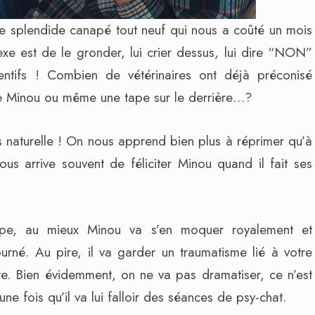
 ce splendide canapé tout neuf qui nous a coûté un mois
exe est de le gronder, lui crier dessus, lui dire “NON”
ntifs ! Combien de vétérinaires ont déjà préconisé
 de Minou ou même une tape sur le derrière…?
s naturelle ! On nous apprend bien plus à réprimer qu’à
us arrive souvent de féliciter Minou quand il fait ses
ype, au mieux Minou va s’en moquer royalement et
né. Au pire, il va garder un traumatisme lié à votre
nte. Bien évidemment, on ne va pas dramatiser, ce n’est
e fois qu’il va lui falloir des séances de psy-chat.