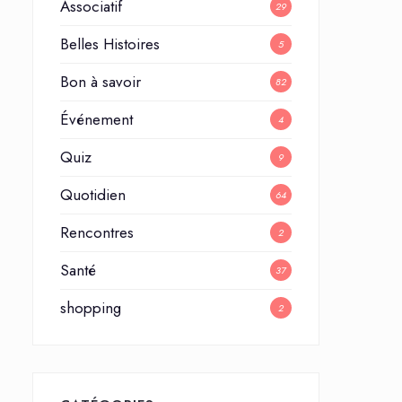
Associatif
29
Belles Histoires
5
Bon à savoir
82
Événement
4
Quiz
9
Quotidien
64
Rencontres
2
Santé
37
shopping
2