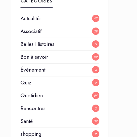
CATÉGORIES
Actualités
47
Associatif
29
Belles Histoires
5
Bon à savoir
82
Événement
4
Quiz
9
Quotidien
64
Rencontres
2
Santé
37
shopping
2